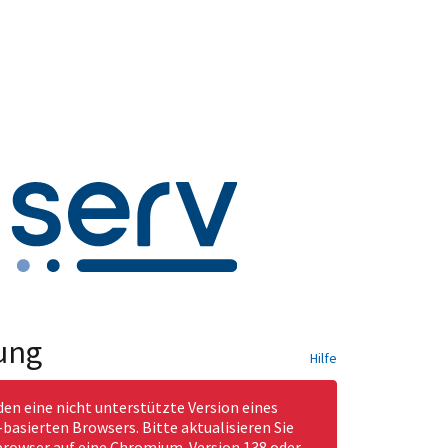
ung
Hilfe
den eine nicht unterstützte Version eines
asierten Browsers. Bitte aktualisieren Sie
rowser auf eine Chromium-Version 138 oder